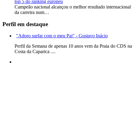
top 5 do ranking europeu
Campeão nacional alcançou o melhor resultado internacional
da carreira num…
Perfil em destaque
"Adoro surfar com o meu Pai" - Gustavo Inácio
Perfil da Semana de apenas 10 anos vem da Praia do CDS na
Costa da Caparica ....