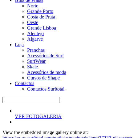
Guia de Praias
Norte
Grande Porto
Costa de Prata
Oeste
Grande Lisboa
Alentejo
Algarve
Loja
Pranchas
Acessórios de Surf
SurfWear
Skate
Acessórios de moda
Cursos de Shape
Contactos
Contactos Surftotal
VER FOTOGALERIA
View the embedded image gallery online at:
https://www.surftotal.com/noticias/nacionais/item/27337-xii-nazare-