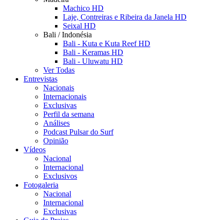
Machico HD
Laje, Contreiras e Ribeira da Janela HD
Seixal HD
Bali / Indonésia
Bali - Kuta e Kuta Reef HD
Bali - Keramas HD
Bali - Uluwatu HD
Ver Todas
Entrevistas
Nacionais
Internacionais
Exclusivas
Perfil da semana
Análises
Podcast Pulsar do Surf
Opinião
Vídeos
Nacional
Internacional
Exclusivos
Fotogaleria
Nacional
Internacional
Exclusivas