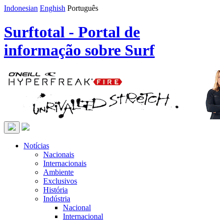
Indonesian
Enghish
Português
Surftotal - Portal de
informação sobre Surf
Notícias
Nacionais
Internacionais
Ambiente
Exclusivos
História
Indústria
Nacional
Internacional