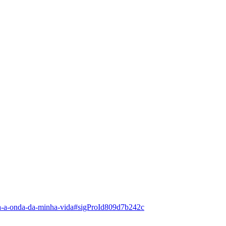
osta-a-onda-da-minha-vida#sigProId809d7b242c