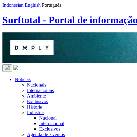
Indonesian
Enghish
Português
Surftotal - Portal de informaçã
Notícias
Nacionais
Internacionais
Ambiente
Exclusivos
História
Indústria
Nacional
Internacional
Exclusivos
Agenda de Eventos