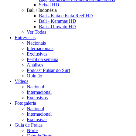
Seixal HD
Bali / Indonésia
Bali - Kuta e Kuta Reef HD
Bali - Keramas HD
Bali - Uluwatu HD
Ver Todas
Entrevistas
Nacionais
Internacionais
Exclusivas
Perfil da semana
Análises
Podcast Pulsar do Surf
Opinião
Vídeos
Nacional
Internacional
Exclusivos
Fotogaleria
Nacional
Internacional
Exclusivas
Guia de Praias
Norte
Grande Porto