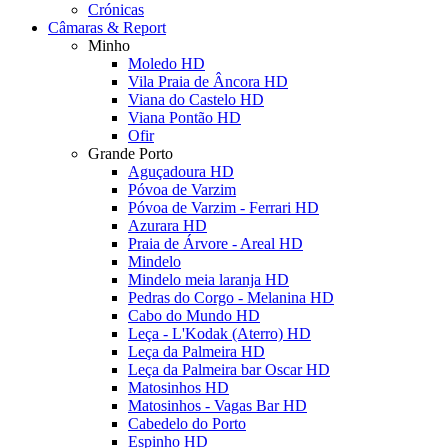
Crónicas
Câmaras & Report
Minho
Moledo HD
Vila Praia de Âncora HD
Viana do Castelo HD
Viana Pontão HD
Ofir
Grande Porto
Aguçadoura HD
Póvoa de Varzim
Póvoa de Varzim - Ferrari HD
Azurara HD
Praia de Árvore - Areal HD
Mindelo
Mindelo meia laranja HD
Pedras do Corgo - Melanina HD
Cabo do Mundo HD
Leça - L'Kodak (Aterro) HD
Leça da Palmeira HD
Leça da Palmeira bar Oscar HD
Matosinhos HD
Matosinhos - Vagas Bar HD
Cabedelo do Porto
Espinho HD