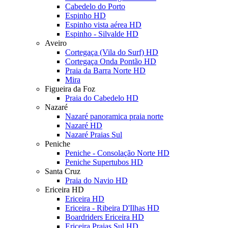
Cabedelo do Porto
Espinho HD
Espinho vista aérea HD
Espinho - Silvalde HD
Aveiro
Cortegaça (Vila do Surf) HD
Cortegaça Onda Pontão HD
Praia da Barra Norte HD
Mira
Figueira da Foz
Praia do Cabedelo HD
Nazaré
Nazaré panoramica praia norte
Nazaré HD
Nazaré Praias Sul
Peniche
Peniche - Consolação Norte HD
Peniche Supertubos HD
Santa Cruz
Praia do Navio HD
Ericeira HD
Ericeira HD
Ericeira - Ribeira D'Ilhas HD
Boardriders Ericeira HD
Ericeira Praias Sul HD