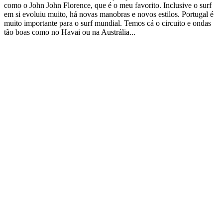
como o John John Florence, que é o meu favorito. Inclusive o surf
em si evoluiu muito, há novas manobras e novos estilos. Portugal é
muito importante para o surf mundial. Temos cá o circuito e ondas
tão boas como no Havai ou na Austrália...