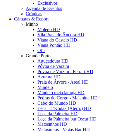
Exclusivos
Agenda de Eventos
Crónicas
Câmaras & Report
Minho
Moledo HD
Vila Praia de Âncora HD
Viana do Castelo HD
Viana Pontão HD
Ofir
Grande Porto
Aguçadoura HD
Póvoa de Varzim
Póvoa de Varzim - Ferrari HD
Azurara HD
Praia de Árvore - Areal HD
Mindelo
Mindelo meia laranja HD
Pedras do Corgo - Melanina HD
Cabo do Mundo HD
Leça - L'Kodak (Aterro) HD
Leça da Palmeira HD
Leça da Palmeira bar Oscar HD
Matosinhos HD
Matosinhos - Vagas Bar HD