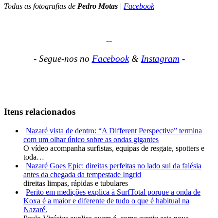
Todas as fotografias de
Pedro Motas
|
Facebook
--
- Segue-nos no
Facebook
&
Instagram
-
Itens relacionados
Nazaré vista de dentro: “A Different Perspective” termina
com um olhar único sobre as ondas gigantes
O vídeo acompanha surfistas, equipas de resgate, spotters e
toda…
Nazaré Goes Epic: direitas perfeitas no lado sul da falésia
antes da chegada da tempestade Ingrid
direitas limpas, rápidas e tubulares
Perito em medições explica à SurfTotal porque a onda de
Koxa é a maior e diferente de tudo o que é habitual na
Nazaré.