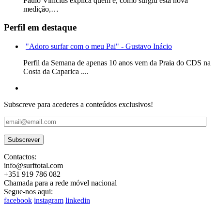
Paulo Vinícius explica quem é, como surgiu esta nova
medição,…
Perfil em destaque
"Adoro surfar com o meu Pai" - Gustavo Inácio
Perfil da Semana de apenas 10 anos vem da Praia do CDS na
Costa da Caparica ....
Subscreve para acederes a conteúdos exclusivos!
Contactos:
info@surftotal.com
+351 919 786 082
Chamada para a rede móvel nacional
Segue-nos aqui:
facebook
instagram
linkedin