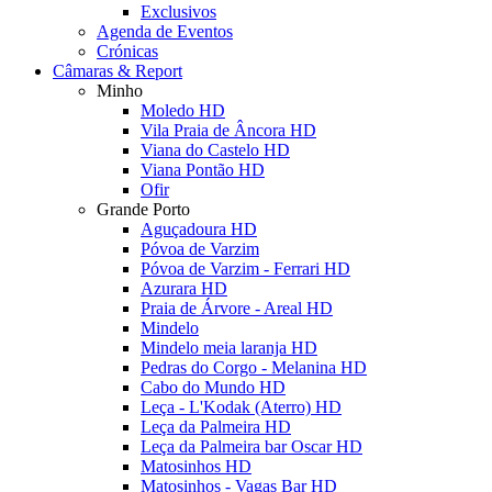
Exclusivos
Agenda de Eventos
Crónicas
Câmaras & Report
Minho
Moledo HD
Vila Praia de Âncora HD
Viana do Castelo HD
Viana Pontão HD
Ofir
Grande Porto
Aguçadoura HD
Póvoa de Varzim
Póvoa de Varzim - Ferrari HD
Azurara HD
Praia de Árvore - Areal HD
Mindelo
Mindelo meia laranja HD
Pedras do Corgo - Melanina HD
Cabo do Mundo HD
Leça - L'Kodak (Aterro) HD
Leça da Palmeira HD
Leça da Palmeira bar Oscar HD
Matosinhos HD
Matosinhos - Vagas Bar HD