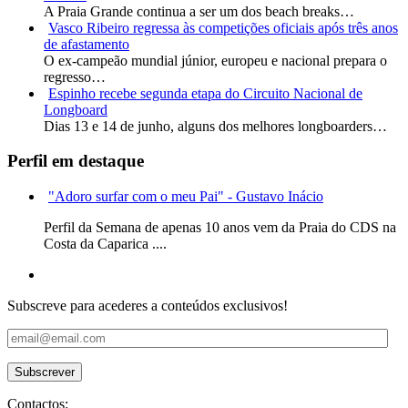
A Praia Grande continua a ser um dos beach breaks…
Vasco Ribeiro regressa às competições oficiais após três anos
de afastamento
O ex-campeão mundial júnior, europeu e nacional prepara o
regresso…
Espinho recebe segunda etapa do Circuito Nacional de
Longboard
Dias 13 e 14 de junho, alguns dos melhores longboarders…
Perfil em destaque
"Adoro surfar com o meu Pai" - Gustavo Inácio
Perfil da Semana de apenas 10 anos vem da Praia do CDS na
Costa da Caparica ....
Subscreve para acederes a conteúdos exclusivos!
Contactos: