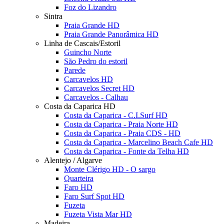
Foz do Lizandro
Sintra
Praia Grande HD
Praia Grande Panorâmica HD
Linha de Cascais/Estoril
Guincho Norte
São Pedro do estoril
Parede
Carcavelos HD
Carcavelos Secret HD
Carcavelos - Calhau
Costa da Caparica HD
Costa da Caparica - C.I.Surf HD
Costa da Caparica - Praia Norte HD
Costa da Caparica - Praia CDS - HD
Costa da Caparica - Marcelino Beach Cafe HD
Costa da Caparica - Fonte da Telha HD
Alentejo / Algarve
Monte Clérigo HD - O sargo
Quarteira
Faro HD
Faro Surf Spot HD
Fuzeta
Fuzeta Vista Mar HD
Madeira