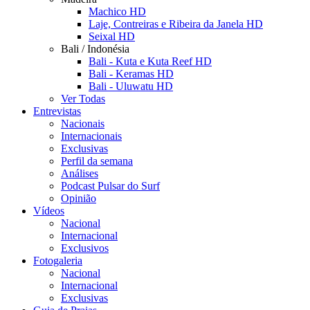
Machico HD
Laje, Contreiras e Ribeira da Janela HD
Seixal HD
Bali / Indonésia
Bali - Kuta e Kuta Reef HD
Bali - Keramas HD
Bali - Uluwatu HD
Ver Todas
Entrevistas
Nacionais
Internacionais
Exclusivas
Perfil da semana
Análises
Podcast Pulsar do Surf
Opinião
Vídeos
Nacional
Internacional
Exclusivos
Fotogaleria
Nacional
Internacional
Exclusivas