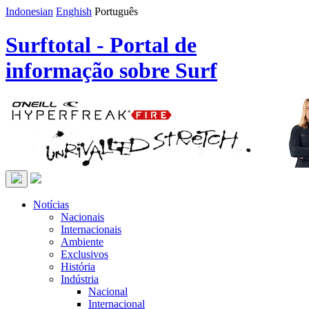
Indonesian
Enghish
Português
Surftotal - Portal de
informação sobre Surf
Notícias
Nacionais
Internacionais
Ambiente
Exclusivos
História
Indústria
Nacional
Internacional