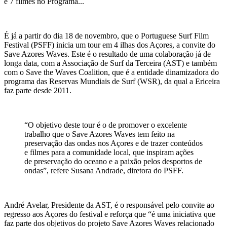
e 7 filmes no Programa...
É já a partir
do dia 18 de
novembro
, que o Portuguese Surf Film
Festival (PSFF) inicia um tour em 4 ilhas dos Açores, a convite do
Save Azores Waves. Este
é
o resultado de uma colaboração já de
longa data, com a Associação de Surf da Terceira (AST) e tamb
é
m
com o Save the Waves Coalition, que
é
a entidade dinamizadora do
programa das Reservas Mundiais de Surf (WSR), da qual a Ericeira
faz parte desde 2011.
“
O objetivo deste tour
é
o de promover o excelente
trabalho que o Save Azores Waves tem feito na
preservação das ondas nos Açores e de trazer conteúdos
e filmes para a comunidade local, que inspiram ações
de preservação do oceano e a paixão pelos desportos de
ondas”, refere Susana Andrade, diretora do PSFF.
André
Avelar, Presidente da AST,
é
o responsável pelo convite ao
regresso aos Açores do festival e reforç
a que
“é uma iniciativa que
faz parte dos objetivos do projeto Save Azores Waves relacionado