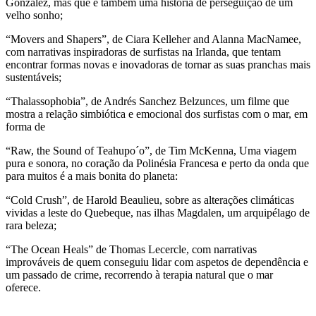
Gonzalez, mas que
é
tamb
é
m uma hist
ó
ria de perseguição de um
velho sonho;
“
Movers and Shapers”
, de Ciara Kelleher and Alanna MacNamee,
com narrativas inspiradoras de surfistas na Irlanda, que tentam
encontrar formas novas e inovadoras de tornar as suas pranchas mais
sustentáveis;
“
Thalassophobia
”
, de Andr
é
s Sanchez Belzunces, um filme que
mostra a relação
simbi
ó
tica e emocional dos surfistas com o mar, em
forma de
“
Raw, the Sound of Teahupo
´
o”
, de Tim McKenna, Uma viagem
pura e sonora, no coração da Polin
é
sia Francesa e perto da onda que
para muitos
é
a mais bonita do planeta:
“
Cold Crush”
, de Harold Beaulieu, sobre as alteraçõ
es clim
áticas
vividas a leste do Quebeque, nas ilhas Magdalen, um arquip
é
lago de
rara beleza;
“
The Ocean Heals”
de Thomas Lecercle, com narrativas
improváveis de quem conseguiu lidar com aspetos de dependência e
um passado de crime, recorrendo à terapia natural que o mar
oferece.