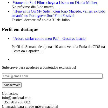
Women in Surf Films chega a Lisboa no Dia da Mulher
No próximo dia 8 de março, ....
"Heaven Is On My Side", com João Macedo, vai ser exibido
amanhã no Portuguese Surf Film Festival
Festival decorre até ao dia 31 de Julho.
Perfil em destaque
"Adoro surfar com o meu Pai" - Gustavo Inácio
Perfil da Semana de apenas 10 anos vem da Praia do CDS na
Costa da Caparica ....
Subscreve para acederes a conteúdos exclusivos!
Contactos:
info@surftotal.com
+351 919 786 082
Chamada para a rede móvel nacional