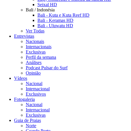
Seixal HD
Bali / Indonésia
Bali - Kuta e Kuta Reef HD
Bali - Keramas HD
Bali - Uluwatu HD
Ver Todas
Entrevistas
Nacionais
Internacionais
Exclusivas
Perfil da semana
Análises
Podcast Pulsar do Surf
Opinião
Vídeos
Nacional
Internacional
Exclusivos
Fotogaleria
Nacional
Internacional
Exclusivas
Guia de Praias
Norte
Grande Porto