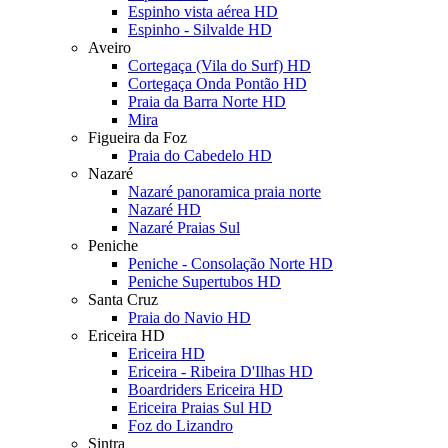
Espinho vista aérea HD
Espinho - Silvalde HD
Aveiro
Cortegaça (Vila do Surf) HD
Cortegaça Onda Pontão HD
Praia da Barra Norte HD
Mira
Figueira da Foz
Praia do Cabedelo HD
Nazaré
Nazaré panoramica praia norte
Nazaré HD
Nazaré Praias Sul
Peniche
Peniche - Consolação Norte HD
Peniche Supertubos HD
Santa Cruz
Praia do Navio HD
Ericeira HD
Ericeira HD
Ericeira - Ribeira D'Ilhas HD
Boardriders Ericeira HD
Ericeira Praias Sul HD
Foz do Lizandro
Sintra