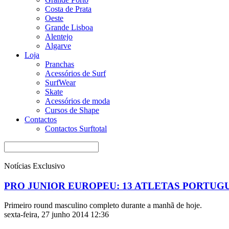
Costa de Prata
Oeste
Grande Lisboa
Alentejo
Algarve
Loja
Pranchas
Acessórios de Surf
SurfWear
Skate
Acessórios de moda
Cursos de Shape
Contactos
Contactos Surftotal
Notícias Exclusivo
PRO JUNIOR EUROPEU: 13 ATLETAS PORTUG
Primeiro round masculino completo durante a manhã de hoje.
sexta-feira, 27 junho 2014 12:36