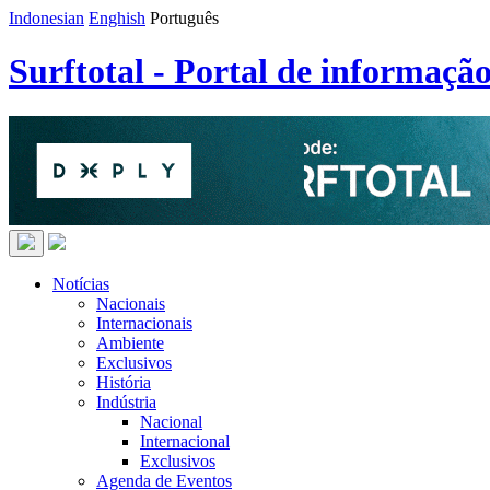
Indonesian
Enghish
Português
Surftotal - Portal de informaçã
Notícias
Nacionais
Internacionais
Ambiente
Exclusivos
História
Indústria
Nacional
Internacional
Exclusivos
Agenda de Eventos