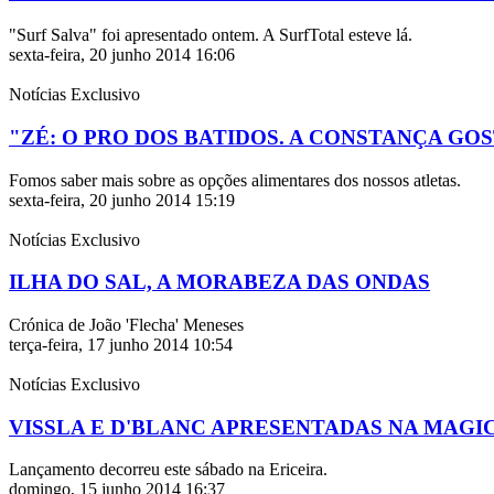
"Surf Salva" foi apresentado ontem. A SurfTotal esteve lá.
sexta-feira, 20 junho 2014 16:06
Notícias Exclusivo
"ZÉ: O PRO DOS BATIDOS. A CONSTANÇA GO
Fomos saber mais sobre as opções alimentares dos nossos atletas.
sexta-feira, 20 junho 2014 15:19
Notícias Exclusivo
ILHA DO SAL, A MORABEZA DAS ONDAS
Crónica de João 'Flecha' Meneses
terça-feira, 17 junho 2014 10:54
Notícias Exclusivo
VISSLA E D'BLANC APRESENTADAS NA MAGI
Lançamento decorreu este sábado na Ericeira.
domingo, 15 junho 2014 16:37