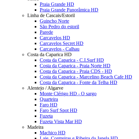
Praia Grande HD
Praia Grande Panorâmica HD
Linha de Cascais/Estoril
Guincho Norte
São Pedro do estoril
Parede
Carcavelos HD
Carcavelos Secret HD
Carcavelos - Calhau
Costa da Caparica HD
Costa da Caparica - C.I.Surf HD
Costa da Caparica - Praia Norte HD
Costa da Caparica - Praia CDS - HD
Costa da Caparica - Marcelino Beach Cafe HD
Costa da Caparica - Fonte da Telha HD
Alentejo / Algarve
Monte Clérigo HD - O sargo
Quarteira
Faro HD
Faro Surf Spot HD
Fuzeta
Fuzeta Vista Mar HD
Madeira
Machico HD
Laje, Contreiras e Ribeira da Janela HD