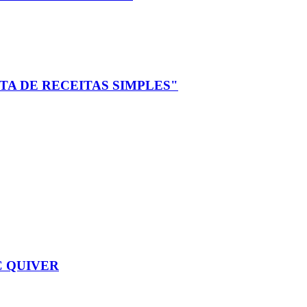
STA DE RECEITAS SIMPLES"
C QUIVER