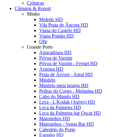
Crónicas
Câmaras & Report
Minho
Moledo HD
Vila Praia de Âncora HD
Viana do Castelo HD
Viana Pontão HD
Ofir
Grande Porto
Aguçadoura HD
Póvoa de Varzim
Póvoa de Varzim - Ferrari HD
Azurara HD
Praia de Árvore - Areal HD
Mindelo
Mindelo meia laranja HD
Pedras do Corgo - Melanina HD
Cabo do Mundo HD
Leça - L'Kodak (Aterro) HD
Leça da Palmeira HD
Leça da Palmeira bar Oscar HD
Matosinhos HD
Matosinhos - Vagas Bar HD
Cabedelo do Porto
Espinho HD