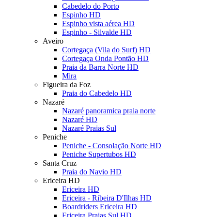
Cabedelo do Porto
Espinho HD
Espinho vista aérea HD
Espinho - Silvalde HD
Aveiro
Cortegaça (Vila do Surf) HD
Cortegaça Onda Pontão HD
Praia da Barra Norte HD
Mira
Figueira da Foz
Praia do Cabedelo HD
Nazaré
Nazaré panoramica praia norte
Nazaré HD
Nazaré Praias Sul
Peniche
Peniche - Consolação Norte HD
Peniche Supertubos HD
Santa Cruz
Praia do Navio HD
Ericeira HD
Ericeira HD
Ericeira - Ribeira D'Ilhas HD
Boardriders Ericeira HD
Ericeira Praias Sul HD