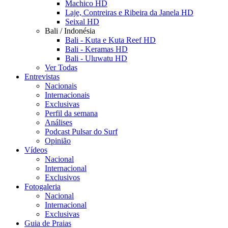
Machico HD
Laje, Contreiras e Ribeira da Janela HD
Seixal HD
Bali / Indonésia
Bali - Kuta e Kuta Reef HD
Bali - Keramas HD
Bali - Uluwatu HD
Ver Todas
Entrevistas
Nacionais
Internacionais
Exclusivas
Perfil da semana
Análises
Podcast Pulsar do Surf
Opinião
Vídeos
Nacional
Internacional
Exclusivos
Fotogaleria
Nacional
Internacional
Exclusivas
Guia de Praias