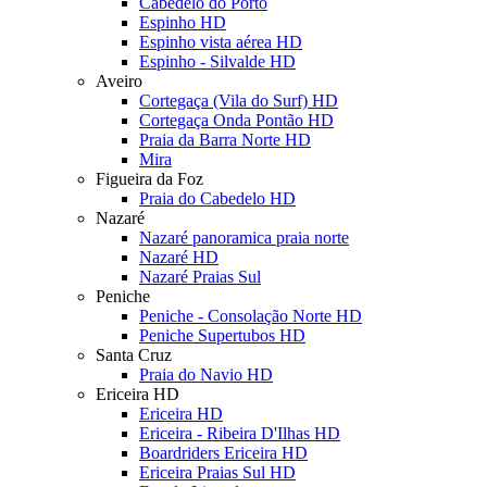
Cabedelo do Porto
Espinho HD
Espinho vista aérea HD
Espinho - Silvalde HD
Aveiro
Cortegaça (Vila do Surf) HD
Cortegaça Onda Pontão HD
Praia da Barra Norte HD
Mira
Figueira da Foz
Praia do Cabedelo HD
Nazaré
Nazaré panoramica praia norte
Nazaré HD
Nazaré Praias Sul
Peniche
Peniche - Consolação Norte HD
Peniche Supertubos HD
Santa Cruz
Praia do Navio HD
Ericeira HD
Ericeira HD
Ericeira - Ribeira D'Ilhas HD
Boardriders Ericeira HD
Ericeira Praias Sul HD