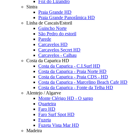
Foz do Lizandro
Sintra
Praia Grande HD
Praia Grande Panorâmica HD
Linha de Cascais/Estoril
Guincho Norte
São Pedro do estoril
Parede
Carcavelos HD
Carcavelos Secret HD
Carcavelos - Calhau
Costa da Caparica HD
Costa da Caparica - C.I.Surf HD
Costa da Caparica - Praia Norte HD
Costa da Caparica - Praia CDS - HD
Costa da Caparica - Marcelino Beach Cafe HD
Costa da Caparica - Fonte da Telha HD
Alentejo / Algarve
Monte Clérigo HD - O sargo
Quarteira
Faro HD
Faro Surf Spot HD
Fuzeta
Fuzeta Vista Mar HD
Madeira